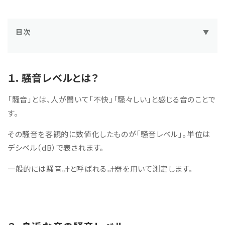
目次
▼
１. 騒音レベルとは？
２. 身近な音の騒音レベル
１. 騒音レベルとは？
2-1. 120デシベル（db）の音の大きさ
「騒音」とは、人が聞いて「不快」「騒々しい」と感じる音のことで
2-2. 110デシベル（db）の音の大きさ
す。
2-3. 100デシベル（db）の音の大きさ
その騒音を客観的に数値化したものが「騒音レベル」。単位は
2-4. 90デシベル（db）の音の大きさ
デシベル（dB）で表されます。
2-5. 80デシベル（db）の音の大きさ
一般的には騒音計と呼ばれる計器を用いて測定します。
2-6. 70デシベル（db）の音の大きさ
2-7. 60デシベル（db）の音の大きさ
2-8. 50デシベル（db）の音の大きさ