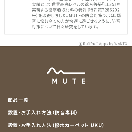
実績として世界最高レベルの遮音等級『LL35』を
実現する衝撃吸収材料の特許（特許第7286202
号）を取得しました。MUTEの防音対策ラボは、騒
音に悩む全ての方が快適に過ごせるように、防音
対策について日々研究をしています。
RuffRuff Apps
by
WANTO
商品一覧
設置・お手入れ方法（防音専科）
設置・お手入れ方法（撥水カーペット UKU）