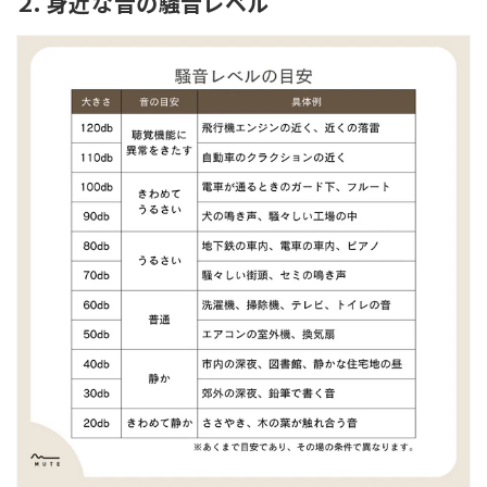
２. 身近な音の騒音レベル
2-9. 40デシベル（db）の音の大きさ
2-10. 30デシベル（db）の音の大きさ
2-11. 20デシベル（db）の音の大きさ
3. 騒音と距離の関係
4. 騒音になるのは何デシベルから？
4-1. 地域による騒音レベルの基準
4-2. 健康にかかわる騒音レベルの基準
まとめ