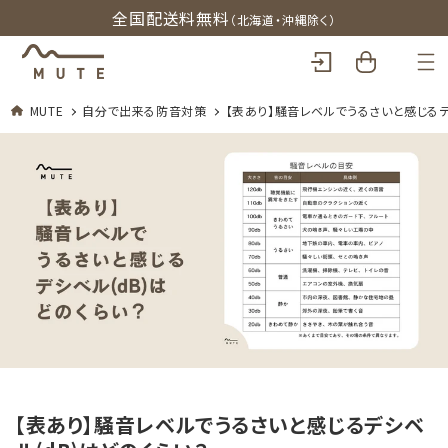
コンテン
全国配送料無料
（北海道・沖縄除く）
ロ
ツに進む
カ
グ
ー
イ
ト
ン
MUTE
自分で出来る防音対策
【表あり】騒音レベルでうるさいと感じるデ
【表あり】騒音レベルでうるさいと感じるデシベ