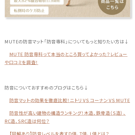
MUTEの防音マット「防音専科」についてもっと知りたい方は↓
MUTE 防音専科って本当のところ買ってよかった？レビュー
や口コミを調査！
防音についておすすめのブログはこちら↓
防音マットの効果を徹底比較！ニトリ VS コーナン VS MUTE
防音性が高い建物の構造ランキング！木造、鉄骨造（S造）、
RC造、SRC造は何位？
【図解あり】防音レベルを表すD値、T値、L値とは？